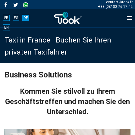
contact@took.fr
+33 (0)7 82 76 17 42

FR
ES
DE
Book
EN
Taxi in France : Buchen Sie Ihren
your
privaten Taxifahrer
trip
now!
Business Solutions
BOOK
Kommen Sie stilvoll zu Ihrem
NOW
Geschäftstreffen und machen Sie den
Unterschied.
Start