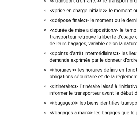
≪transport d’enfants≫ le transport organ
≪prise en charge initiale≫ le moment o
≪dépose finale≫ le moment ou le dernie
≪durée de mise a disposition≫ le temps q
transporteur retrouve la liberté d’usage
de leurs bagages, variable selon la nature
≪points d’arrêt intermédiaires≫ les lieux 
demande exprimée par le donneur d’ordre 
≪horaires≫ les horaires définis en fonct
obligations sécuritaire et de la réglement
≪itinéraire≫ l’itinéraire laissé à l’initia
informer le transporteur avant le début d
≪bagages≫ les biens identifies transpor
≪bagages a main≫ les bagages que le p