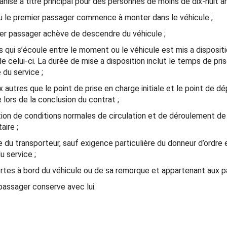
ise a titre principal pour des personnes de moins de dix-huit an
u le premier passager commence à monter dans le véhicule ;
r passager achève de descendre du véhicule ;
ui s’écoule entre le moment ou le véhicule est mis a dispositio
 de celui-ci. La durée de mise a disposition inclut le temps de p
 du service ;
autres que le point de prise en charge initiale et le point de dépo
lors de la conclusion du contrat ;
ion de conditions normales de circulation et de déroulement de 
aire ;
tive du transporteur, sauf exigence particulière du donneur d’ordre
u service ;
tes à bord du véhicule ou de sa remorque et appartenant aux p
assager conserve avec lui.