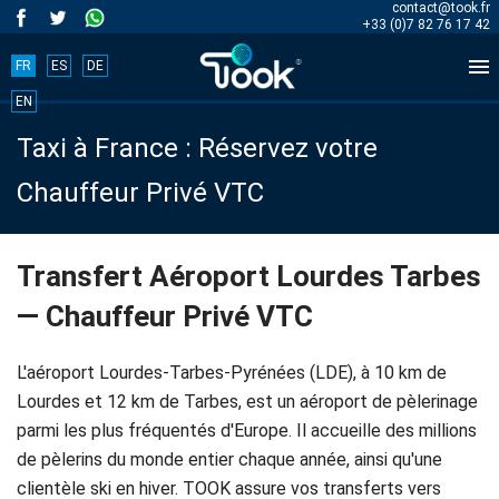
contact@took.fr
+33 (0)7 82 76 17 42

FR
ES
DE
Book
EN
Taxi à France : Réservez votre
your
Chauffeur Privé VTC
trip
now!
Transfert Aéroport Lourdes Tarbes
— Chauffeur Privé VTC
BOOK
NOW
L'aéroport Lourdes-Tarbes-Pyrénées (LDE), à 10 km de
Lourdes et 12 km de Tarbes, est un aéroport de pèlerinage
parmi les plus fréquentés d'Europe. Il accueille des millions
Accueil
de pèlerins du monde entier chaque année, ainsi qu'une
clientèle ski en hiver. TOOK assure vos transferts vers