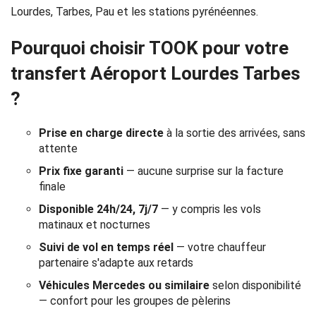
Réservation
Lourdes, Tarbes, Pau et les stations pyrénéennes.
Services
Pourquoi choisir TOOK pour votre
transfert Aéroport Lourdes Tarbes
de
?
chauffeur
Prise en charge directe
à la sortie des arrivées, sans
Transferts
attente
Aéroports
Prix fixe garanti
— aucune surprise sur la facture
finale
Solutions
Disponible 24h/24, 7j/7
— y compris les vols
matinaux et nocturnes
d'affaires
Suivi de vol en temps réel
— votre chauffeur
Contact
partenaire s'adapte aux retards
Véhicules Mercedes ou similaire
selon disponibilité
CGV
— confort pour les groupes de pèlerins