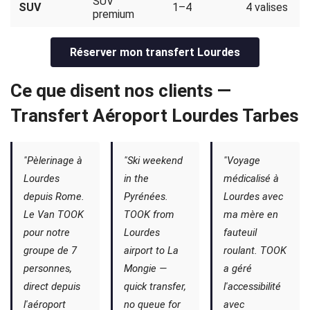
SUV
SUV
1–4
4 valises
premium
Réserver mon transfert Lourdes
Ce que disent nos clients —
Transfert Aéroport Lourdes Tarbes
"Pèlerinage à
"Ski weekend
"Voyage
Lourdes
in the
médicalisé à
depuis Rome.
Pyrénées.
Lourdes avec
Le Van TOOK
TOOK from
ma mère en
pour notre
Lourdes
fauteuil
groupe de 7
airport to La
roulant. TOOK
personnes,
Mongie —
a géré
direct depuis
quick transfer,
l'accessibilité
l'aéroport
no queue for
avec