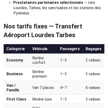
Prestataires partenaires sélectionnés
— vers
Politique
Lourdes, Tarbes, les sanctuaires et les stations des
Pyrénées
de
confidentialité
Nos tarifs fixes — Transfert
Aéroport Lourdes Tarbes
Catégorie
Véhicule
Passagers
Bagages
Berline
Economy
1–3
2 valises
confort
Berline
Business
1–3
3 valises
premium
Van /
Van 7 places
4–7
6 valises
Famille
First Class
Berline luxe
1–3
3 valises