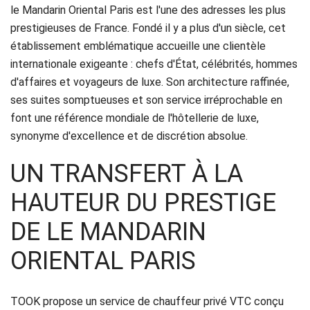
Réservation
le Mandarin Oriental Paris est l'une des adresses les plus
prestigieuses de France. Fondé il y a plus d'un siècle, cet
Services
établissement emblématique accueille une clientèle
internationale exigeante : chefs d'État, célébrités, hommes
de
d'affaires et voyageurs de luxe. Son architecture raffinée,
chauffeur
ses suites somptueuses et son service irréprochable en
font une référence mondiale de l'hôtellerie de luxe,
Transferts
synonyme d'excellence et de discrétion absolue.
Aéroports
UN TRANSFERT À LA
Solutions
HAUTEUR DU PRESTIGE
d'affaires
DE LE MANDARIN
ORIENTAL PARIS
Contact
CGV
TOOK propose un service de chauffeur privé VTC conçu