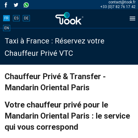
contact@took.fr
+33 (0)7 82 76 17 42

FR
ES
DE
Book
EN
Taxi à France : Réservez votre
your
Chauffeur Privé VTC
trip
now!
Chauffeur Privé & Transfer -
Mandarin Oriental Paris
BOOK
NOW
Votre chauffeur privé pour le
Mandarin Oriental Paris : le service
qui vous correspond
Accueil