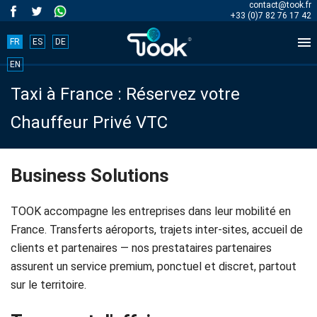
contact@took.fr
+33 (0)7 82 76 17 42

FR
ES
DE
Book
EN
Taxi à France : Réservez votre
your
Chauffeur Privé VTC
trip
now!
Business Solutions
BOOK
TOOK accompagne les entreprises dans leur mobilité en
NOW
France. Transferts aéroports, trajets inter-sites, accueil de
clients et partenaires — nos prestataires partenaires
assurent un service premium, ponctuel et discret, partout
sur le territoire.
Accueil