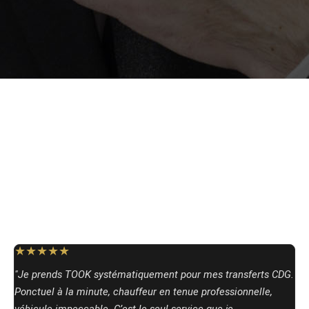
★★★★★
"Je prends TOOK systématiquement pour mes transferts CDG.
Ponctuel à la minute, chauffeur en tenue professionnelle,