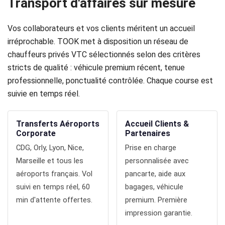
Transport d'affaires sur mesure
Réservation
Vos collaborateurs et vos clients méritent un accueil
Services
irréprochable. TOOK met à disposition un réseau de
de
chauffeurs privés VTC sélectionnés selon des critères
stricts de qualité : véhicule premium récent, tenue
chauffeur
professionnelle, ponctualité contrôlée. Chaque course est
suivie en temps réel.
Transferts
Aéroports
Transferts Aéroports
Accueil Clients &
Corporate
Partenaires
Solutions
CDG, Orly, Lyon, Nice,
Prise en charge
Marseille et tous les
d'affaires
personnalisée avec
aéroports français. Vol
pancarte, aide aux
Contact
suivi en temps réel, 60
bagages, véhicule
min d'attente offertes.
premium. Première
CGV
impression garantie.