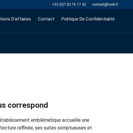
+33 (0)7 82 76 17 42
contact@took.fr
tions D'affaires
Contact
Politique De Confidentialité
vous correspond
cet établissement emblématique accueille une
hitecture raffinée, ses suites somptueuses et