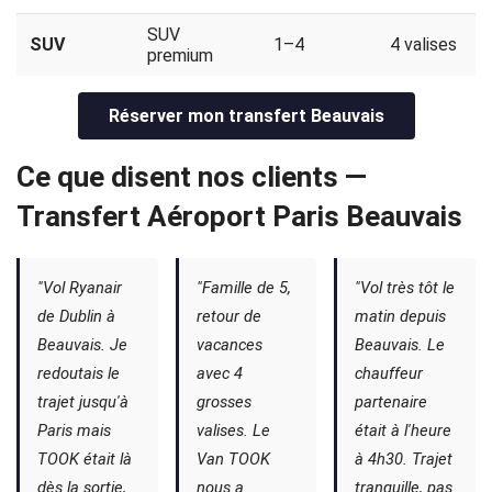
SUV
SUV
1–4
4 valises
premium
Réserver mon transfert Beauvais
Ce que disent nos clients —
Transfert Aéroport Paris Beauvais
"Vol Ryanair
"Famille de 5,
"Vol très tôt le
de Dublin à
retour de
matin depuis
Beauvais. Je
vacances
Beauvais. Le
redoutais le
avec 4
chauffeur
trajet jusqu'à
grosses
partenaire
Paris mais
valises. Le
était à l'heure
TOOK était là
Van TOOK
à 4h30. Trajet
dès la sortie,
nous a
tranquille, pas