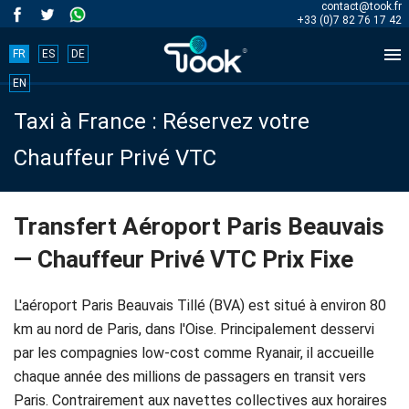
contact@took.fr
+33 (0)7 82 76 17 42

FR
ES
DE
Book
EN
Taxi à France : Réservez votre
your
Chauffeur Privé VTC
trip
now!
Transfert Aéroport Paris Beauvais
— Chauffeur Privé VTC Prix Fixe
BOOK
NOW
L'aéroport Paris Beauvais Tillé (BVA) est situé à environ 80
km au nord de Paris, dans l'Oise. Principalement desservi
par les compagnies low-cost comme Ryanair, il accueille
Accueil
chaque année des millions de passagers en transit vers
Paris. Contrairement aux navettes collectives aux horaires