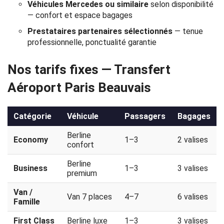
Véhicules Mercedes ou similaire
selon disponibilité
Politique
— confort et espace bagages
de
Prestataires partenaires sélectionnés
— tenue
professionnelle, ponctualité garantie
confidentialité
Nos tarifs fixes — Transfert
Aéroport Paris Beauvais
Catégorie
Véhicule
Passagers
Bagages
Berline
Economy
1–3
2 valises
confort
Berline
Business
1–3
3 valises
premium
Van /
Van 7 places
4–7
6 valises
Famille
First Class
Berline luxe
1–3
3 valises