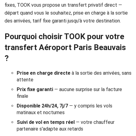
Réservation
fixes, TOOK vous propose un transfert privatif direct —
départ quand vous le souhaitez, prise en charge à la sortie
Services
des arrivées, tarif fixe garanti jusqu'à votre destination.
de
Pourquoi choisir TOOK pour votre
chauffeur
transfert Aéroport Paris Beauvais
?
Transferts
Aéroports
Prise en charge directe
à la sortie des arrivées, sans
attente
Solutions
Prix fixe garanti
— aucune surprise sur la facture
finale
d'affaires
Disponible 24h/24, 7j/7
— y compris les vols
Contact
matinaux et nocturnes
Suivi de vol en temps réel
— votre chauffeur
CGV
partenaire s'adapte aux retards