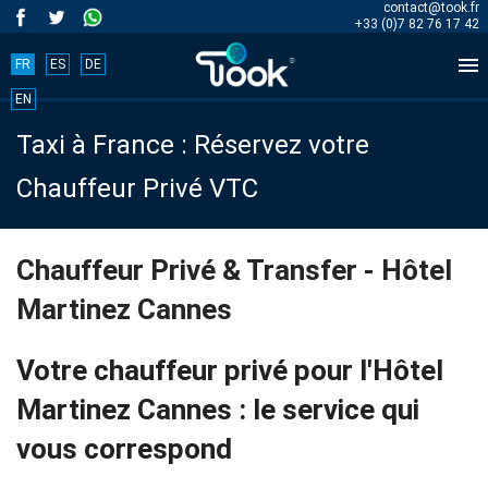
contact@took.fr
+33 (0)7 82 76 17 42

FR
ES
DE
Book
EN
Taxi à France : Réservez votre
your
Chauffeur Privé VTC
trip
now!
Chauffeur Privé & Transfer - Hôtel
Martinez Cannes
BOOK
NOW
Votre chauffeur privé pour l'Hôtel
Martinez Cannes : le service qui
vous correspond
Accueil