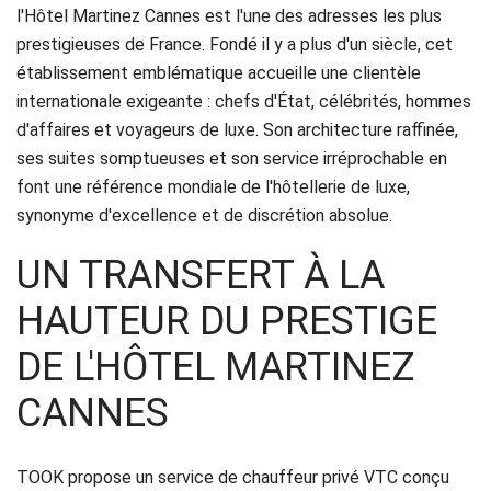
Réservation
l'Hôtel Martinez Cannes est l'une des adresses les plus
prestigieuses de France. Fondé il y a plus d'un siècle, cet
Services
établissement emblématique accueille une clientèle
internationale exigeante : chefs d'État, célébrités, hommes
de
d'affaires et voyageurs de luxe. Son architecture raffinée,
chauffeur
ses suites somptueuses et son service irréprochable en
font une référence mondiale de l'hôtellerie de luxe,
Transferts
synonyme d'excellence et de discrétion absolue.
Aéroports
UN TRANSFERT À LA
Solutions
HAUTEUR DU PRESTIGE
d'affaires
DE L'HÔTEL MARTINEZ
CANNES
Contact
CGV
TOOK propose un service de chauffeur privé VTC conçu