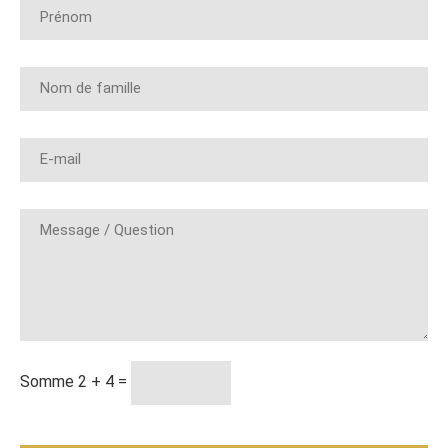
Politique
de
confidentialité
Somme 2 + 4 =