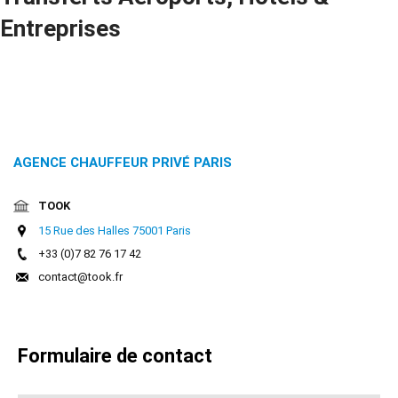
Réservation
Entreprises
Services
de
chauffeur
AGENCE CHAUFFEUR PRIVÉ PARIS
Transferts
Aéroports
TOOK
15 Rue des Halles 75001 Paris
Solutions
+33 (0)7 82 76 17 42
contact@took.fr
d'affaires
Contact
Formulaire de contact
CGV