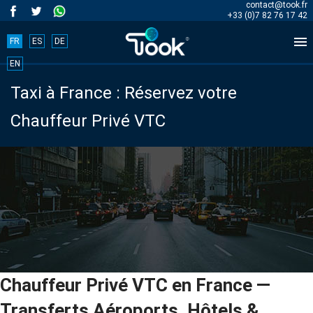
contact@took.fr
+33 (0)7 82 76 17 42

FR
ES
DE
Book
EN
Taxi à France : Réservez votre
your
Chauffeur Privé VTC
trip
now!
BOOK
NOW
Chauffeur Privé VTC en France —
Accueil
Transferts Aéroports, Hôtels &