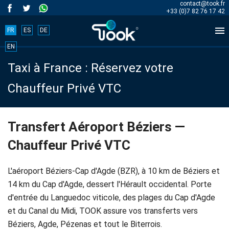
contact@took.fr
+33 (0)7 82 76 17 42

FR
ES
DE
Book
EN
Taxi à France : Réservez votre
your
Chauffeur Privé VTC
trip
now!
Transfert Aéroport Béziers —
Chauffeur Privé VTC
BOOK
NOW
L'aéroport Béziers-Cap d'Agde (BZR), à 10 km de Béziers et
14 km du Cap d'Agde, dessert l'Hérault occidental. Porte
d'entrée du Languedoc viticole, des plages du Cap d'Agde
Accueil
et du Canal du Midi, TOOK assure vos transferts vers
Béziers, Agde, Pézenas et tout le Biterrois.