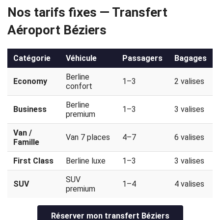
Nos tarifs fixes — Transfert
Politique
Aéroport Béziers
de
confidentialité
Catégorie
Véhicule
Passagers
Bagages
Berline
Economy
1–3
2 valises
confort
Berline
Business
1–3
3 valises
premium
Van /
Van 7 places
4–7
6 valises
Famille
First Class
Berline luxe
1–3
3 valises
SUV
SUV
1–4
4 valises
premium
Réserver mon transfert Béziers