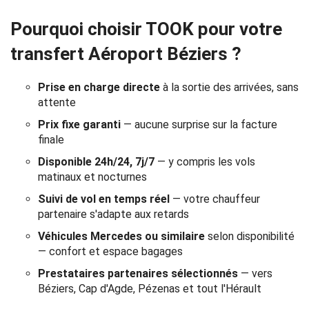
Réservation
Pourquoi choisir TOOK pour votre
Services
transfert Aéroport Béziers ?
de
Prise en charge directe
à la sortie des arrivées, sans
chauffeur
attente
Prix fixe garanti
— aucune surprise sur la facture
Transferts
finale
Aéroports
Disponible 24h/24, 7j/7
— y compris les vols
matinaux et nocturnes
Solutions
Suivi de vol en temps réel
— votre chauffeur
partenaire s'adapte aux retards
d'affaires
Véhicules Mercedes ou similaire
selon disponibilité
— confort et espace bagages
Contact
Prestataires partenaires sélectionnés
— vers
Béziers, Cap d'Agde, Pézenas et tout l'Hérault
CGV