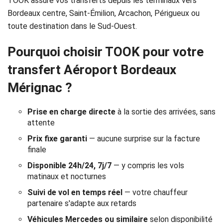
TOOK assure vos transferts depuis les terminaux vers
Réservation
Bordeaux centre, Saint-Émilion, Arcachon, Périgueux ou
toute destination dans le Sud-Ouest.
Services
Pourquoi choisir TOOK pour votre
de
transfert Aéroport Bordeaux
chauffeur
Mérignac ?
Transferts
Prise en charge directe
à la sortie des arrivées, sans
Aéroports
attente
Prix fixe garanti
— aucune surprise sur la facture
Solutions
finale
d'affaires
Disponible 24h/24, 7j/7
— y compris les vols
matinaux et nocturnes
Contact
Suivi de vol en temps réel
— votre chauffeur
partenaire s'adapte aux retards
CGV
Véhicules Mercedes ou similaire
selon disponibilité