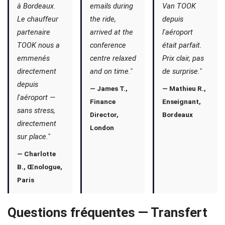
à Bordeaux.
emails during
Van TOOK
Le chauffeur
the ride,
depuis
partenaire
arrived at the
l'aéroport
TOOK nous a
conference
était parfait.
emmenés
centre relaxed
Prix clair, pas
directement
and on time."
de surprise."
depuis
— James T.,
— Mathieu R.,
l'aéroport —
Finance
Enseignant,
sans stress,
Director,
Bordeaux
directement
London
sur place."
— Charlotte
B., Œnologue,
Paris
Questions fréquentes — Transfert