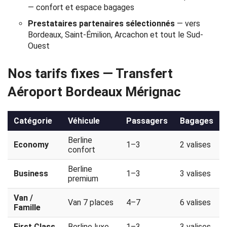
— confort et espace bagages
Politique
Prestataires partenaires sélectionnés
— vers
de
Bordeaux, Saint-Émilion, Arcachon et tout le Sud-
Ouest
confidentialité
Nos tarifs fixes — Transfert
Aéroport Bordeaux Mérignac
Catégorie
Véhicule
Passagers
Bagages
Berline
Economy
1–3
2 valises
confort
Berline
Business
1–3
3 valises
premium
Van /
Van 7 places
4–7
6 valises
Famille
First Class
Berline luxe
1–3
3 valises