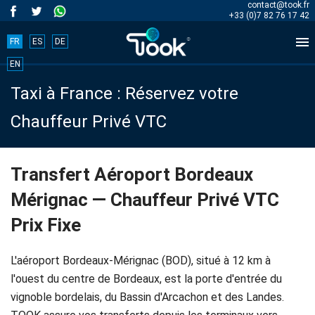
contact@took.fr
+33 (0)7 82 76 17 42

FR
ES
DE
Book
EN
Taxi à France : Réservez votre
your
Chauffeur Privé VTC
trip
now!
Transfert Aéroport Bordeaux
Mérignac — Chauffeur Privé VTC
BOOK
Prix Fixe
NOW
L'aéroport Bordeaux-Mérignac (BOD), situé à 12 km à
l'ouest du centre de Bordeaux, est la porte d'entrée du
Accueil
vignoble bordelais, du Bassin d'Arcachon et des Landes.