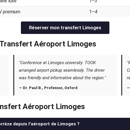
line luxe
1–3
V premium
1–4
Réserver mon transfert Limoges
— Transfert Aéroport Limoges
"Conference at Limoges university. TOOK
"
arranged airport pickup seamlessly. The driver
C
was friendly and informative about the region."
r
— Dr. Paul B., Professor, Oxford
—
ansfert Aéroport Limoges
Corrèze depuis l'aéroport de Limoges ?