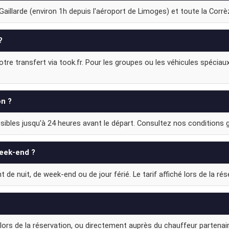
illarde (environ 1h depuis l'aéroport de Limoges) et toute la Corrèze
?
re transfert via took.fr. Pour les groupes ou les véhicules spéciaux
on ?
ibles jusqu'à 24 heures avant le départ. Consultez nos conditions gé
week-end ?
e nuit, de week-end ou de jour férié. Le tarif affiché lors de la réser
lors de la réservation, ou directement auprès du chauffeur partenair