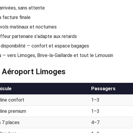
 arrivées, sans attente
 facture finale
 vols matinaux et nocturnes
feur partenaire s'adapte aux retards
disponibilité — confort et espace bagages
s
— vers Limoges, Brive-la-Gaillarde et tout le Limousin
rt Aéroport Limoges
icule
Passagers
line confort
1–3
line premium
1–3
 7 places
4–7