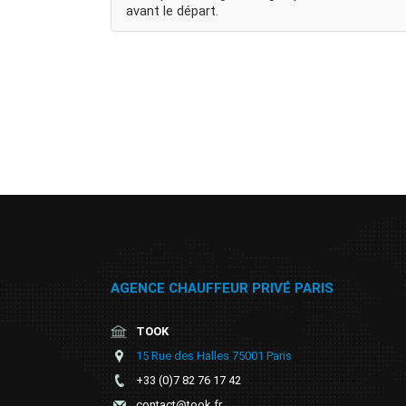
avant le départ.
AGENCE CHAUFFEUR PRIVÉ PARIS
TOOK
15 Rue des Halles 75001 Paris
+33 (0)7 82 76 17 42
contact@took.fr