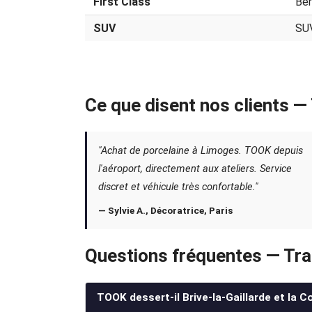
First Class
Ber
SUV
SU
Ce que disent nos clients 
"Achat de porcelaine à Limoges. TOOK depuis
l'aéroport, directement aux ateliers. Service
discret et véhicule très confortable."
— Sylvie A., Décoratrice, Paris
Questions fréquentes — Tr
TOOK dessert-il Brive-la-Gaillarde et la 