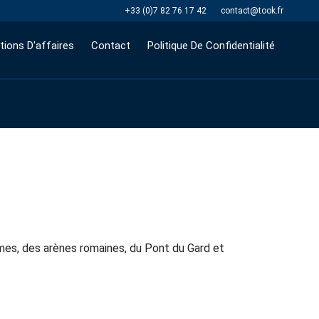
+33 (0)7 82 76 17 42
contact@took.fr
tions D'affaires
Contact
Politique De Confidentialité
mes, des arènes romaines, du Pont du Gard et