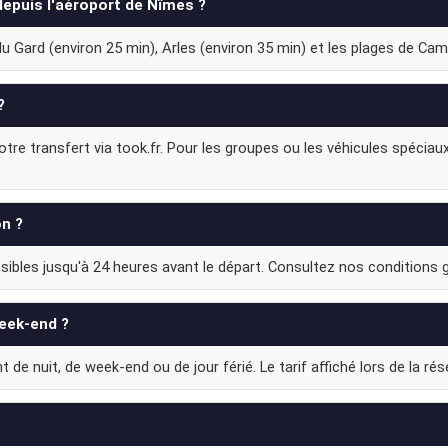
depuis l'aéroport de Nîmes ?
 Gard (environ 25 min), Arles (environ 35 min) et les plages de Camar
?
re transfert via took.fr. Pour les groupes ou les véhicules spéciaux
on ?
ibles jusqu'à 24 heures avant le départ. Consultez nos conditions gé
week-end ?
e nuit, de week-end ou de jour férié. Le tarif affiché lors de la réser