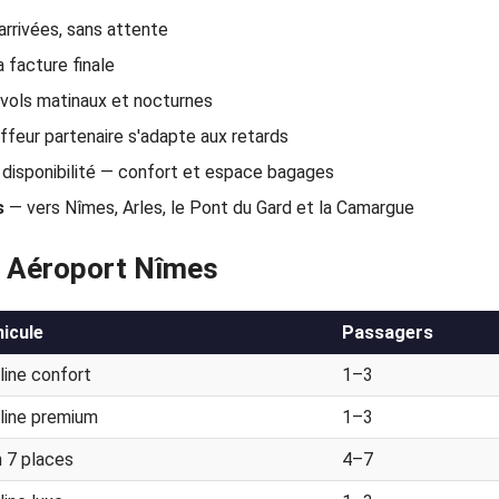
 arrivées, sans attente
 facture finale
 vols matinaux et nocturnes
feur partenaire s'adapte aux retards
disponibilité — confort et espace bagages
s
— vers Nîmes, Arles, le Pont du Gard et la Camargue
rt Aéroport Nîmes
icule
Passagers
line confort
1–3
line premium
1–3
 7 places
4–7