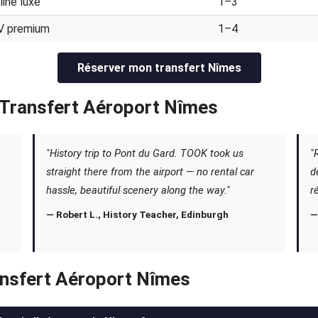
line luxe
1–3
V premium
1–4
Réserver mon transfert Nîmes
— Transfert Aéroport Nîmes
"History trip to Pont du Gard. TOOK took us
"
straight there from the airport — no rental car
d
hassle, beautiful scenery along the way."
r
— Robert L., History Teacher, Edinburgh
—
ansfert Aéroport Nîmes