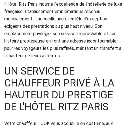
Réservation
l'Hôtel Ritz Paris incarne l'excellence de l'hôtellerie de luxe
française. Établissement emblématique reconnu
Services
mondialement, il accueille une clientèle d'exception
exigeant des prestations au plus haut niveau. Son
de
emplacement privilégié, son service irréprochable et son
chauffeur
histoire prestigieuse en font une adresse incontournable
pour les voyageurs les plus raffinés, méritant un transfert à
Transferts
la hauteur de leurs attentes.
Aéroports
UN SERVICE DE
Solutions
CHAUFFEUR PRIVÉ À LA
d'affaires
HAUTEUR DU PRESTIGE
DE L'HÔTEL RITZ PARIS
Contact
CGV
Votre chauffeur TOOK vous accueille en costume, aux