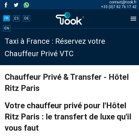
contact@took.fr
+33 (0)7 82 76 17 42

FR
ES
DE
Book
EN
Taxi à France : Réservez votre
your
Chauffeur Privé VTC
trip
now!
Chauffeur Privé & Transfer - Hôtel
Ritz Paris
BOOK
NOW
Votre chauffeur privé pour l'Hôtel
Ritz Paris : le transfert de luxe qu'il
vous faut
Accueil