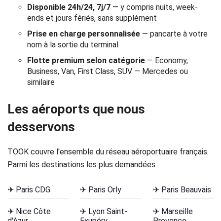
Disponible 24h/24, 7j/7
— y compris nuits, week-
Politique
ends et jours fériés, sans supplément
de
Prise en charge personnalisée
— pancarte à votre
nom à la sortie du terminal
confidentialité
Flotte premium selon catégorie
— Economy,
Business, Van, First Class, SUV — Mercedes ou
similaire
Les aéroports que nous
desservons
TOOK couvre l'ensemble du réseau aéroportuaire français.
Parmi les destinations les plus demandées :
✈ Paris CDG
✈ Paris Orly
✈ Paris Beauvais
✈ Nice Côte
✈ Lyon Saint-
✈ Marseille
d'Azur
Exupéry
Provence