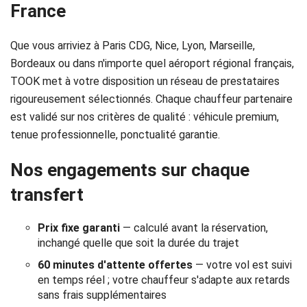
France
Réservation
Services
Que vous arriviez à Paris CDG, Nice, Lyon, Marseille,
Bordeaux ou dans n'importe quel aéroport régional français,
de
TOOK met à votre disposition un réseau de prestataires
chauffeur
rigoureusement sélectionnés. Chaque chauffeur partenaire
est validé sur nos critères de qualité : véhicule premium,
Transferts
tenue professionnelle, ponctualité garantie.
Aéroports
Nos engagements sur chaque
transfert
Solutions
d'affaires
Prix fixe garanti
— calculé avant la réservation,
inchangé quelle que soit la durée du trajet
Contact
60 minutes d'attente offertes
— votre vol est suivi
en temps réel ; votre chauffeur s'adapte aux retards
CGV
sans frais supplémentaires