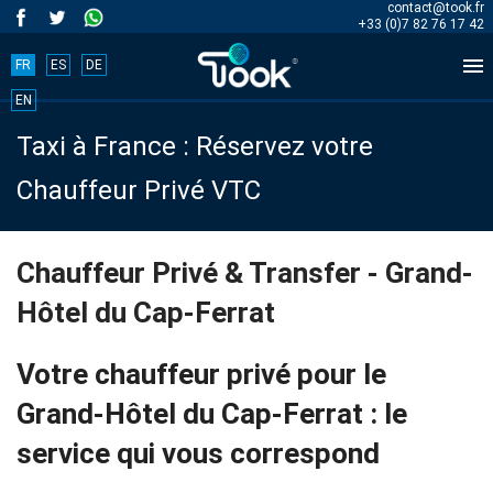
contact@took.fr
+33 (0)7 82 76 17 42

FR
ES
DE
Book
EN
Taxi à France : Réservez votre
your
Chauffeur Privé VTC
trip
now!
Chauffeur Privé & Transfer - Grand-
Hôtel du Cap-Ferrat
BOOK
NOW
Votre chauffeur privé pour le
Grand-Hôtel du Cap-Ferrat : le
service qui vous correspond
Accueil