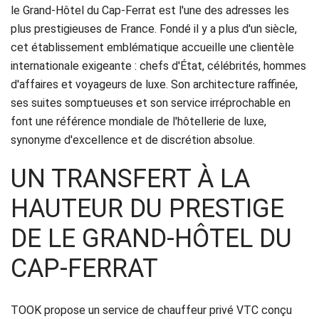
Réservation
le Grand-Hôtel du Cap-Ferrat est l'une des adresses les
plus prestigieuses de France. Fondé il y a plus d'un siècle,
Services
cet établissement emblématique accueille une clientèle
internationale exigeante : chefs d'État, célébrités, hommes
de
d'affaires et voyageurs de luxe. Son architecture raffinée,
chauffeur
ses suites somptueuses et son service irréprochable en
font une référence mondiale de l'hôtellerie de luxe,
Transferts
synonyme d'excellence et de discrétion absolue.
Aéroports
UN TRANSFERT À LA
Solutions
HAUTEUR DU PRESTIGE
d'affaires
DE LE GRAND-HÔTEL DU
CAP-FERRAT
Contact
CGV
TOOK propose un service de chauffeur privé VTC conçu