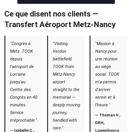
Ce que disent nos clients —
Transfert Aéroport Metz-Nancy
"Congrès à
"Visiting
"Mission à
Metz. TOOK
Verdun
Nancy pour
depuis
battlefield.
une réunion
l'aéroport de
TOOK from
au siège
Lorraine
Metz-Nancy
social. TOOK
jusqu'au
airport
m'a permis
Centre des
straight to the
d'arriver
Congrès en 40
memorial —
serein et à
minutes.
deeply moving
l'heure."
Service
journey,
— Thomas V.,
irréprochable."
handled with
DRH,
care."
— Isabelle C.,
Luxembourg