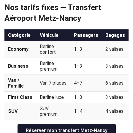
Nos tarifs fixes — Transfert
Politique
Aéroport Metz-Nancy
de
confidentialité
Catégorie
Véhicule
Passagers
Bagages
Berline
Economy
1–3
2 valises
confort
Berline
Business
1–3
3 valises
premium
Van /
Van 7 places
4–7
6 valises
Famille
First Class
Berline luxe
1–3
3 valises
SUV
SUV
1–4
4 valises
premium
Réserver mon transfert Metz-Nancy