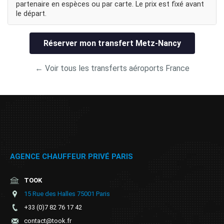
partenaire en espèces ou par carte. Le prix est fixé avant
le départ.
Réserver mon transfert Metz-Nancy
← Voir tous les transferts aéroports France
AGENCE CHAUFFEUR PRIVÉ PARIS
TOOK
15 Rue des Halles 75001 Paris
+33 (0)7 82 76 17 42
contact@took.fr