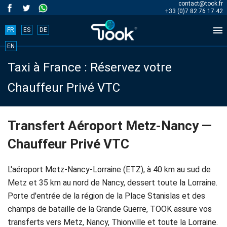
contact@took.fr
+33 (0)7 82 76 17 42

FR
ES
DE
Book
EN
Taxi à France : Réservez votre
your
Chauffeur Privé VTC
trip
now!
Transfert Aéroport Metz-Nancy —
Chauffeur Privé VTC
BOOK
NOW
L'aéroport Metz-Nancy-Lorraine (ETZ), à 40 km au sud de
Metz et 35 km au nord de Nancy, dessert toute la Lorraine.
Porte d'entrée de la région de la Place Stanislas et des
Accueil
champs de bataille de la Grande Guerre, TOOK assure vos
transferts vers Metz, Nancy, Thionville et toute la Lorraine.