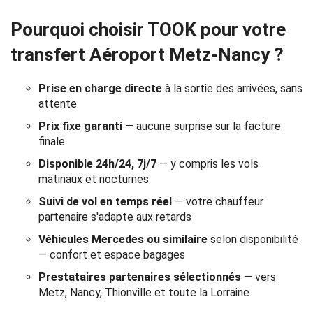
Réservation
Pourquoi choisir TOOK pour votre
Services
transfert Aéroport Metz-Nancy ?
de
Prise en charge directe
à la sortie des arrivées, sans
chauffeur
attente
Prix fixe garanti
— aucune surprise sur la facture
Transferts
finale
Aéroports
Disponible 24h/24, 7j/7
— y compris les vols
matinaux et nocturnes
Solutions
Suivi de vol en temps réel
— votre chauffeur
partenaire s'adapte aux retards
d'affaires
Véhicules Mercedes ou similaire
selon disponibilité
— confort et espace bagages
Contact
Prestataires partenaires sélectionnés
— vers
Metz, Nancy, Thionville et toute la Lorraine
CGV