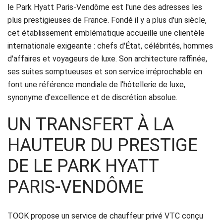
Réservation
le Park Hyatt Paris-Vendôme est l'une des adresses les
plus prestigieuses de France. Fondé il y a plus d'un siècle,
Services
cet établissement emblématique accueille une clientèle
internationale exigeante : chefs d'État, célébrités, hommes
de
d'affaires et voyageurs de luxe. Son architecture raffinée,
chauffeur
ses suites somptueuses et son service irréprochable en
font une référence mondiale de l'hôtellerie de luxe,
Transferts
synonyme d'excellence et de discrétion absolue.
Aéroports
UN TRANSFERT À LA
Solutions
HAUTEUR DU PRESTIGE
d'affaires
DE LE PARK HYATT
PARIS-VENDÔME
Contact
CGV
TOOK propose un service de chauffeur privé VTC conçu