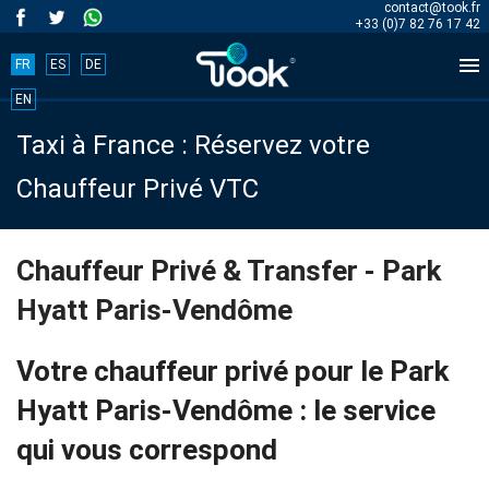
contact@took.fr
+33 (0)7 82 76 17 42

FR
ES
DE
Book
EN
Taxi à France : Réservez votre
your
Chauffeur Privé VTC
trip
now!
Chauffeur Privé & Transfer - Park
Hyatt Paris-Vendôme
BOOK
NOW
Votre chauffeur privé pour le Park
Hyatt Paris-Vendôme : le service
qui vous correspond
Accueil