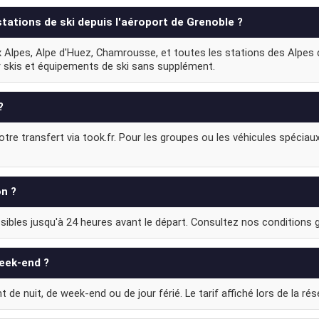
stations de ski depuis l'aéroport de Grenoble ?
 Alpes, Alpe d'Huez, Chamrousse, et toutes les stations des Alpes d
r skis et équipements de ski sans supplément.
?
re transfert via took.fr. Pour les groupes ou les véhicules spéciaux
on ?
ibles jusqu'à 24 heures avant le départ. Consultez nos conditions gé
week-end ?
e nuit, de week-end ou de jour férié. Le tarif affiché lors de la réser