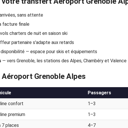
 votre transfert Aéroport Grenoble Al
 arrivées, sans attente
 facture finale
vols charters de nuit en saison ski
feur partenaire s'adapte aux retards
disponibilité — espace pour skis et équipements
s
— vers Grenoble, les stations des Alpes, Chambéry et Valence
t Aéroport Grenoble Alpes
icule
Passagers
line confort
1–3
line premium
1–3
 7 places
4–7