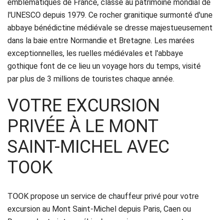
emblématiques de France, classé au patrimoine mondial de
Réservation
l'UNESCO depuis 1979. Ce rocher granitique surmonté d'une
abbaye bénédictine médiévale se dresse majestueusement
Services
dans la baie entre Normandie et Bretagne. Les marées
de
exceptionnelles, les ruelles médiévales et l'abbaye
gothique font de ce lieu un voyage hors du temps, visité
chauffeur
par plus de 3 millions de touristes chaque année.
Transferts
VOTRE EXCURSION
Aéroports
PRIVÉE À LE MONT
Solutions
SAINT-MICHEL AVEC
d'affaires
TOOK
Contact
TOOK propose un service de chauffeur privé pour votre
CGV
excursion au Mont Saint-Michel depuis Paris, Caen ou