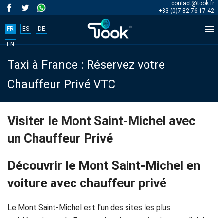
contact@took.fr
+33 (0)7 82 76 17 42

FR
ES
DE
Book
EN
Taxi à France : Réservez votre
your
Chauffeur Privé VTC
trip
now!
Visiter le Mont Saint-Michel avec
un Chauffeur Privé
BOOK
NOW
Découvrir le Mont Saint-Michel en
voiture avec chauffeur privé
Accueil
Le Mont Saint-Michel est l'un des sites les plus