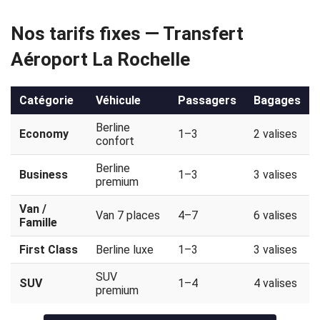
Politique
Nos tarifs fixes — Transfert
de
Aéroport La Rochelle
confidentialité
Catégorie
Véhicule
Passagers
Bagages
Berline
Economy
1–3
2 valises
confort
Berline
Business
1–3
3 valises
premium
Van /
Van 7 places
4–7
6 valises
Famille
First Class
Berline luxe
1–3
3 valises
SUV
SUV
1–4
4 valises
premium