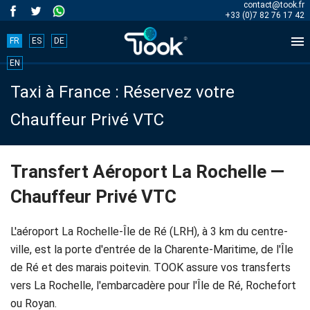
contact@took.fr
+33 (0)7 82 76 17 42

FR
ES
DE
Book
EN
Taxi à France : Réservez votre
your
Chauffeur Privé VTC
trip
now!
Transfert Aéroport La Rochelle —
Chauffeur Privé VTC
BOOK
NOW
L'aéroport La Rochelle-Île de Ré (LRH), à 3 km du centre-
ville, est la porte d'entrée de la Charente-Maritime, de l'Île
de Ré et des marais poitevin. TOOK assure vos transferts
Accueil
vers La Rochelle, l'embarcadère pour l'Île de Ré, Rochefort
ou Royan.