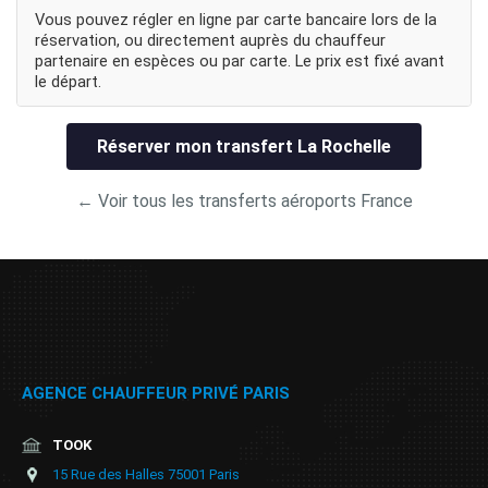
Vous pouvez régler en ligne par carte bancaire lors de la
réservation, ou directement auprès du chauffeur
partenaire en espèces ou par carte. Le prix est fixé avant
le départ.
Réserver mon transfert La Rochelle
← Voir tous les transferts aéroports France
AGENCE CHAUFFEUR PRIVÉ PARIS
TOOK
15 Rue des Halles 75001 Paris