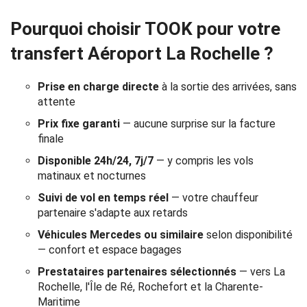
Réservation
Pourquoi choisir TOOK pour votre
Services
transfert Aéroport La Rochelle ?
de
Prise en charge directe
à la sortie des arrivées, sans
chauffeur
attente
Prix fixe garanti
— aucune surprise sur la facture
Transferts
finale
Aéroports
Disponible 24h/24, 7j/7
— y compris les vols
matinaux et nocturnes
Solutions
Suivi de vol en temps réel
— votre chauffeur
partenaire s'adapte aux retards
d'affaires
Véhicules Mercedes ou similaire
selon disponibilité
— confort et espace bagages
Contact
Prestataires partenaires sélectionnés
— vers La
Rochelle, l'Île de Ré, Rochefort et la Charente-
CGV
Maritime