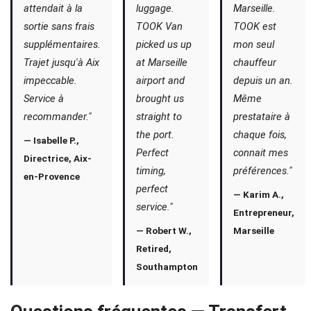
attendait à la
luggage.
Marseille.
sortie sans frais
TOOK Van
TOOK est
supplémentaires.
picked us up
mon seul
Trajet jusqu'à Aix
at Marseille
chauffeur
impeccable.
airport and
depuis un an.
Service à
brought us
Même
recommander."
straight to
prestataire à
the port.
chaque fois,
— Isabelle P.,
Perfect
connait mes
Directrice, Aix-
timing,
préférences."
en-Provence
perfect
— Karim A.,
service."
Entrepreneur,
— Robert W.,
Marseille
Retired,
Southampton