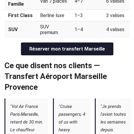
Van 7 places
4–7
6 valises
Famille
First Class
Berline luxe
1–3
3 valises
SUV
SUV
1–4
4 valises
premium
Réserver mon transfert Marseille
Ce que disent nos clients —
Transfert Aéroport Marseille
Provence
"Vol Air France
"Cruise
"Je prends
Paris-Marseille,
passengers, 4
l'avion toutes
retard de 30 min.
of us with
les semaines
Le chauffeur
heavy
depuis