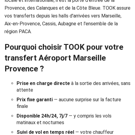
locale et internationale, il est la porte d'entrée de la
Réservation
Provence, des Calanques et de la Côte Bleue. TOOK assure
vos transferts depuis les halls d'arrivées vers Marseille,
Services
Aix-en-Provence, Cassis, Aubagne et l'ensemble de la
de
région PACA.
chauffeur
Pourquoi choisir TOOK pour votre
transfert Aéroport Marseille
Transferts
Provence ?
Aéroports
Prise en charge directe
à la sortie des arrivées, sans
Solutions
attente
d'affaires
Prix fixe garanti
— aucune surprise sur la facture
finale
Contact
Disponible 24h/24, 7j/7
— y compris les vols
matinaux et nocturnes
CGV
Suivi de vol en temps réel
— votre chauffeur