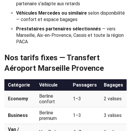
partenaire s'adapte aux retards
Politique
Véhicules Mercedes ou similaire
selon disponibilité
de
— confort et espace bagages
Prestataires partenaires sélectionnés
— vers
confidentialité
Marseille, Aix-en-Provence, Cassis et toute la région
PACA
Nos tarifs fixes — Transfert
Aéroport Marseille Provence
Catégorie
Véhicule
Passagers
Bagages
Berline
Economy
1–3
2 valises
confort
Berline
Business
1–3
3 valises
premium
Van /