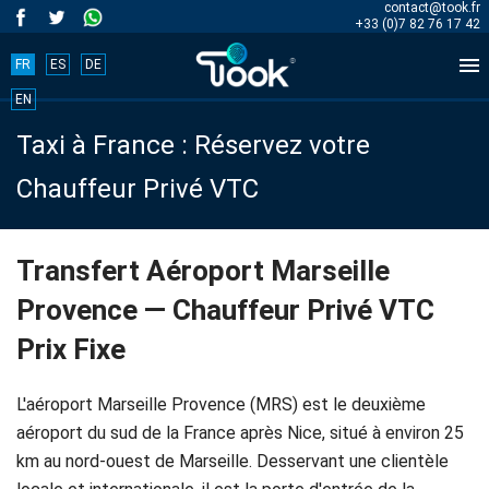
contact@took.fr
+33 (0)7 82 76 17 42

FR
ES
DE
Book
EN
Taxi à France : Réservez votre
your
Chauffeur Privé VTC
trip
now!
Transfert Aéroport Marseille
Provence — Chauffeur Privé VTC
BOOK
Prix Fixe
NOW
L'aéroport Marseille Provence (MRS) est le deuxième
aéroport du sud de la France après Nice, situé à environ 25
Accueil
km au nord-ouest de Marseille. Desservant une clientèle