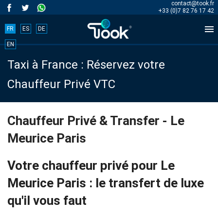
contact@took.fr
+33 (0)7 82 76 17 42

FR
ES
DE
Book
EN
Taxi à France : Réservez votre
your
Chauffeur Privé VTC
trip
now!
Chauffeur Privé & Transfer - Le
Meurice Paris
BOOK
NOW
Votre chauffeur privé pour Le
Meurice Paris : le transfert de luxe
qu'il vous faut
Accueil