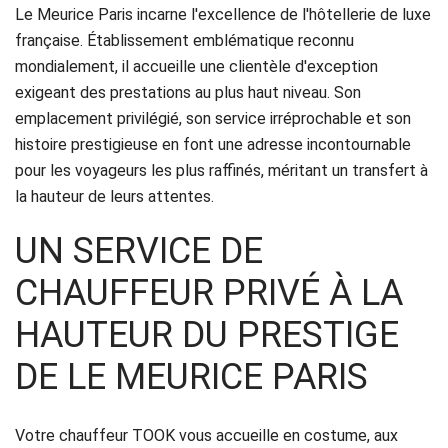
Réservation
Le Meurice Paris incarne l'excellence de l'hôtellerie de luxe
française. Établissement emblématique reconnu
Services
mondialement, il accueille une clientèle d'exception
exigeant des prestations au plus haut niveau. Son
de
emplacement privilégié, son service irréprochable et son
chauffeur
histoire prestigieuse en font une adresse incontournable
pour les voyageurs les plus raffinés, méritant un transfert à
Transferts
la hauteur de leurs attentes.
Aéroports
UN SERVICE DE
Solutions
CHAUFFEUR PRIVÉ À LA
d'affaires
HAUTEUR DU PRESTIGE
DE LE MEURICE PARIS
Contact
CGV
Votre chauffeur TOOK vous accueille en costume, aux