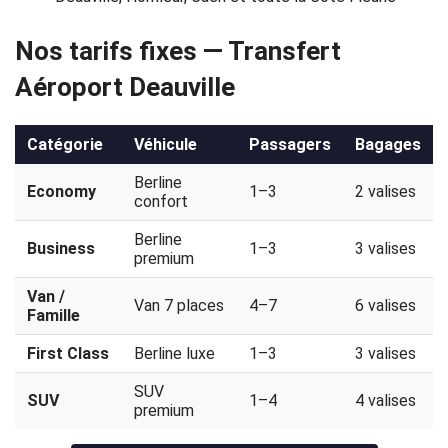
Politique
Nos tarifs fixes — Transfert
de
Aéroport Deauville
confidentialité
Catégorie
Véhicule
Passagers
Bagages
Berline
Economy
1–3
2 valises
confort
Berline
Business
1–3
3 valises
premium
Van /
Van 7 places
4–7
6 valises
Famille
First Class
Berline luxe
1–3
3 valises
SUV
SUV
1–4
4 valises
premium