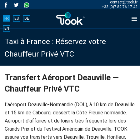
contact@took.fr
+33 (0)7 82 76 17 42

FR
ES
DE
Book
EN
Taxi à France : Réservez votre
your
Chauffeur Privé VTC
trip
now!
Transfert Aéroport Deauville —
Chauffeur Privé VTC
BOOK
NOW
L'aéroport Deauville-Normandie (DOL), à 10 km de Deauville
et 15 km de Cabourg, dessert la Côte Fleurie normande.
Aéroport d'affaires et de loisirs très fréquenté lors des
Accueil
Grands Prix et du Festival Américain de Deauville, TOOK
assure vos transferts vers Deauville, Trouville, Honfleur,