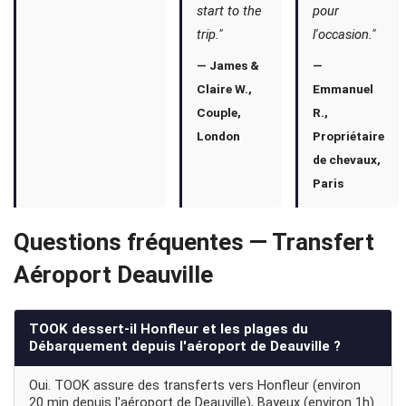
start to the
pour
trip."
l'occasion."
— James &
—
Claire W.,
Emmanuel
Couple,
R.,
London
Propriétaire
de chevaux,
Paris
Questions fréquentes — Transfert
Aéroport Deauville
TOOK dessert-il Honfleur et les plages du
Débarquement depuis l'aéroport de Deauville ?
Oui. TOOK assure des transferts vers Honfleur (environ
20 min depuis l'aéroport de Deauville), Bayeux (environ 1h)