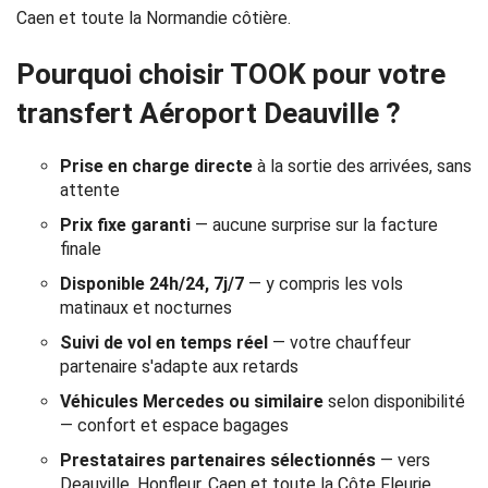
Réservation
Caen et toute la Normandie côtière.
Services
Pourquoi choisir TOOK pour votre
transfert Aéroport Deauville ?
de
chauffeur
Prise en charge directe
à la sortie des arrivées, sans
attente
Transferts
Prix fixe garanti
— aucune surprise sur la facture
finale
Aéroports
Disponible 24h/24, 7j/7
— y compris les vols
Solutions
matinaux et nocturnes
Suivi de vol en temps réel
— votre chauffeur
d'affaires
partenaire s'adapte aux retards
Véhicules Mercedes ou similaire
selon disponibilité
Contact
— confort et espace bagages
CGV
Prestataires partenaires sélectionnés
— vers
Deauville, Honfleur, Caen et toute la Côte Fleurie