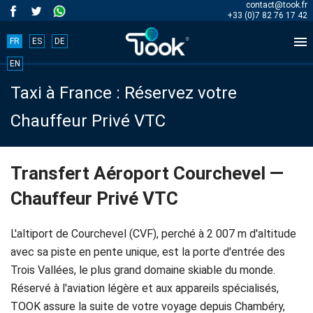
contact@took.fr
+33 (0)7 82 76 17 42

FR
ES
DE
Book
EN
Taxi à France : Réservez votre
your
Chauffeur Privé VTC
trip
now!
Transfert Aéroport Courchevel —
Chauffeur Privé VTC
BOOK
NOW
L'altiport de Courchevel (CVF), perché à 2 007 m d'altitude
avec sa piste en pente unique, est la porte d'entrée des
Trois Vallées, le plus grand domaine skiable du monde.
Accueil
Réservé à l'aviation légère et aux appareils spécialisés,
TOOK assure la suite de votre voyage depuis Chambéry,