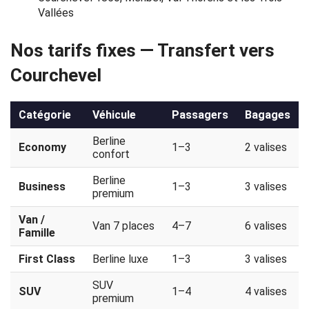
Vallées
Politique
de
Nos tarifs fixes — Transfert vers
confidentialité
Courchevel
Catégorie
Véhicule
Passagers
Bagages
Berline
Economy
1–3
2 valises
confort
Berline
Business
1–3
3 valises
premium
Van /
Van 7 places
4–7
6 valises
Famille
First Class
Berline luxe
1–3
3 valises
SUV
SUV
1–4
4 valises
premium