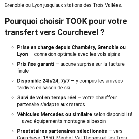
Réservation
Grenoble ou Lyon jusqu'aux stations des Trois Vallées.
Services
Pourquoi choisir TOOK pour votre
transfert vers Courchevel ?
de
chauffeur
Prise en charge depuis Chambéry, Grenoble ou
Lyon
— connexion optimale avec les vols alpins
Transferts
Prix fixe garanti
— aucune surprise sur la facture
finale
Aéroports
Disponible 24h/24, 7j/7
— y compris les arrivées
Solutions
tardives en saison de ski
Suivi de vol en temps réel
— votre chauffeur
d'affaires
partenaire s'adapte aux retards
Véhicules Mercedes ou similaire
selon disponibilité
Contact
— avec équipements montagne si besoin
CGV
Prestataires partenaires sélectionnés
— vers
Courchevel 1850, Méribel, Val Thorens et les Trois