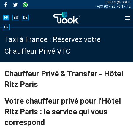
contact@took.fr
+33 (0)7 82 76 17 42

FR
ES
DE
Book
EN
Taxi à France : Réservez votre
your
Chauffeur Privé VTC
trip
now!
Chauffeur Privé & Transfer - Hôtel
Ritz Paris
BOOK
NOW
Votre chauffeur privé pour l'Hôtel
Ritz Paris : le service qui vous
correspond
Accueil