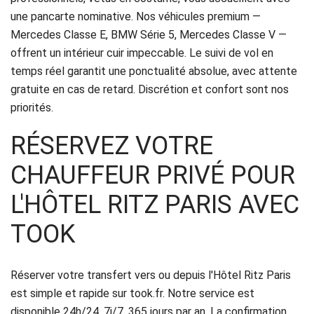
Politique
une pancarte nominative. Nos véhicules premium —
Mercedes Classe E, BMW Série 5, Mercedes Classe V —
de
offrent un intérieur cuir impeccable. Le suivi de vol en
temps réel garantit une ponctualité absolue, avec attente
confidentialité
gratuite en cas de retard. Discrétion et confort sont nos
priorités.
RÉSERVEZ VOTRE
CHAUFFEUR PRIVÉ POUR
L'HÔTEL RITZ PARIS AVEC
TOOK
Réserver votre transfert vers ou depuis l'Hôtel Ritz Paris
est simple et rapide sur took.fr. Notre service est
disponible 24h/24, 7j/7, 365 jours par an. La confirmation