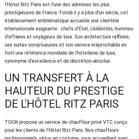
Réservation
l'Hôtel Ritz Paris est l'une des adresses les plus
prestigieuses de France. Fondé il y a plus d'un siècle, cet
Services
établissement emblématique accueille une clientèle
internationale exigeante : chefs d'État, célébrités, hommes
de
d'affaires et voyageurs de luxe. Son architecture raffinée,
chauffeur
ses suites somptueuses et son service irréprochable en
font une référence mondiale de l'hôtellerie de luxe,
Transferts
synonyme d'excellence et de discrétion absolue.
Aéroports
UN TRANSFERT À LA
Solutions
HAUTEUR DU PRESTIGE
d'affaires
DE L'HÔTEL RITZ PARIS
Contact
TOOK propose un service de chauffeur privé VTC conçu
pour les clients de l'Hôtel Ritz Paris. Nos chauffeurs
CGV
professionnels, vêtus en costume, vous accueillent avec