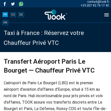
contact@took.fr
+33 (0)7 82 76 17 42

FR
ES
DE
Book
EN
Taxi à France : Réservez votre
your
Chauffeur Privé VTC
trip
now!
Transfert Aéroport Paris Le
Bourget — Chauffeur Privé VTC
BOOK
NOW
L'aéroport de Paris-Le Bourget (LBG) est le premier
aéroport d'aviation d'affaires d'Europe, situé à 15 km au
nord de Paris. Hub incontournable pour jets privés et vols
Accueil
d'affaires, TOOK assure vos transferts discrets entre Le
Bourget et Paris, La Défense, Roissy CDG et toute l'Île-de-