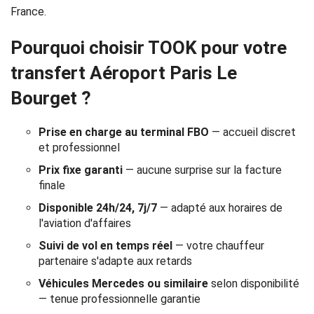
Réservation
France.
Services
Pourquoi choisir TOOK pour votre
transfert Aéroport Paris Le
de
Bourget ?
chauffeur
Prise en charge au terminal FBO
— accueil discret
Transferts
et professionnel
Aéroports
Prix fixe garanti
— aucune surprise sur la facture
finale
Solutions
Disponible 24h/24, 7j/7
— adapté aux horaires de
l'aviation d'affaires
d'affaires
Suivi de vol en temps réel
— votre chauffeur
Contact
partenaire s'adapte aux retards
Véhicules Mercedes ou similaire
selon disponibilité
CGV
— tenue professionnelle garantie