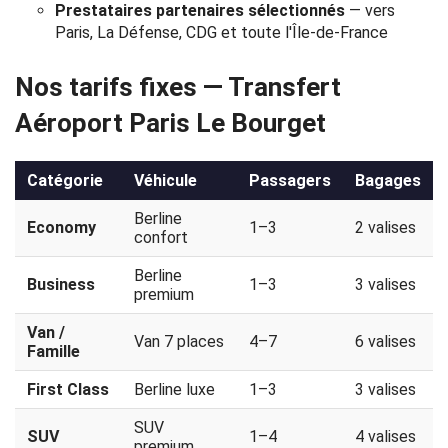
Prestataires partenaires sélectionnés
— vers
Politique
Paris, La Défense, CDG et toute l'Île-de-France
de
Nos tarifs fixes — Transfert
confidentialité
Aéroport Paris Le Bourget
Catégorie
Véhicule
Passagers
Bagages
Berline
Economy
1–3
2 valises
confort
Berline
Business
1–3
3 valises
premium
Van /
Van 7 places
4–7
6 valises
Famille
First Class
Berline luxe
1–3
3 valises
SUV
SUV
1–4
4 valises
premium