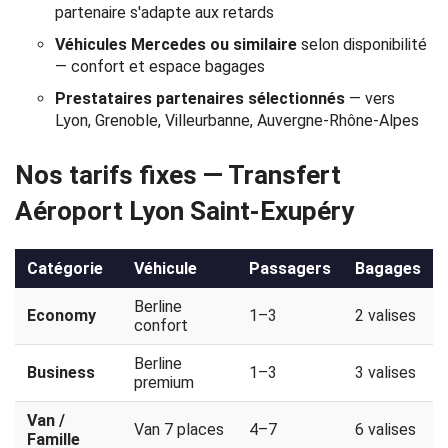
partenaire s'adapte aux retards
Politique
Véhicules Mercedes ou similaire
selon disponibilité
de
— confort et espace bagages
Prestataires partenaires sélectionnés
— vers
confidentialité
Lyon, Grenoble, Villeurbanne, Auvergne-Rhône-Alpes
Nos tarifs fixes — Transfert
Aéroport Lyon Saint-Exupéry
Catégorie
Véhicule
Passagers
Bagages
Berline
Economy
1–3
2 valises
confort
Berline
Business
1–3
3 valises
premium
Van /
Van 7 places
4–7
6 valises
Famille