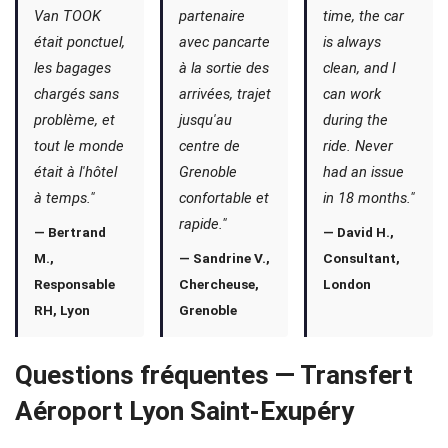
Van TOOK
partenaire
time, the car
était ponctuel,
avec pancarte
is always
les bagages
à la sortie des
clean, and I
chargés sans
arrivées, trajet
can work
problème, et
jusqu'au
during the
tout le monde
centre de
ride. Never
était à l'hôtel
Grenoble
had an issue
à temps."
confortable et
in 18 months."
rapide."
— Bertrand
— David H.,
M.,
— Sandrine V.,
Consultant,
Responsable
Chercheuse,
London
RH, Lyon
Grenoble
Questions fréquentes — Transfert
Aéroport Lyon Saint-Exupéry