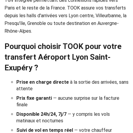
TGV intégrée permettant des connexions rapides vers
Réservation
Paris et le reste de la France. TOOK assure vos transferts
depuis les halls d'arrivées vers Lyon centre, Villeurbanne, la
Services
Presqu'île, Grenoble ou toute destination en Auvergne-
de
Rhône-Alpes.
chauffeur
Pourquoi choisir TOOK pour votre
transfert Aéroport Lyon Saint-
Transferts
Exupéry ?
Aéroports
Prise en charge directe
à la sortie des arrivées, sans
Solutions
attente
d'affaires
Prix fixe garanti
— aucune surprise sur la facture
finale
Contact
Disponible 24h/24, 7j/7
— y compris les vols
matinaux et nocturnes
CGV
Suivi de vol en temps réel
— votre chauffeur