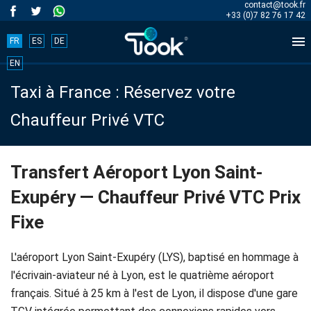
contact@took.fr
+33 (0)7 82 76 17 42

FR
ES
DE
Book
EN
Taxi à France : Réservez votre
your
Chauffeur Privé VTC
trip
now!
Transfert Aéroport Lyon Saint-
Exupéry — Chauffeur Privé VTC Prix
BOOK
Fixe
NOW
L'aéroport Lyon Saint-Exupéry (LYS), baptisé en hommage à
l'écrivain-aviateur né à Lyon, est le quatrième aéroport
Accueil
français. Situé à 25 km à l'est de Lyon, il dispose d'une gare