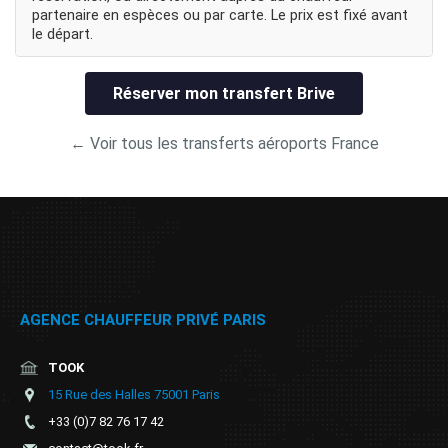
partenaire en espèces ou par carte. Le prix est fixé avant
le départ.
Réserver mon transfert Brive
← Voir tous les transferts aéroports France
AGENCE CHAUFFEUR PRIVÉ PARIS
TOOK
15 Rue des Halles 75001 Paris
+33 (0)7 82 76 17 42