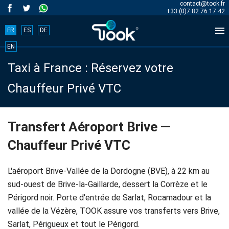
contact@took.fr
+33 (0)7 82 76 17 42

FR
ES
DE
Book
EN
Taxi à France : Réservez votre
your
Chauffeur Privé VTC
trip
now!
Transfert Aéroport Brive —
Chauffeur Privé VTC
BOOK
NOW
L'aéroport Brive-Vallée de la Dordogne (BVE), à 22 km au
sud-ouest de Brive-la-Gaillarde, dessert la Corrèze et le
Périgord noir. Porte d'entrée de Sarlat, Rocamadour et la
Accueil
vallée de la Vézère, TOOK assure vos transferts vers Brive,
Sarlat, Périgueux et tout le Périgord.