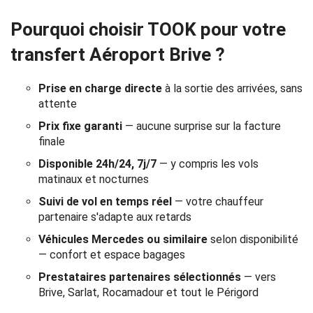
Réservation
Pourquoi choisir TOOK pour votre
Services
transfert Aéroport Brive ?
de
Prise en charge directe
à la sortie des arrivées, sans
chauffeur
attente
Prix fixe garanti
— aucune surprise sur la facture
Transferts
finale
Aéroports
Disponible 24h/24, 7j/7
— y compris les vols
matinaux et nocturnes
Solutions
Suivi de vol en temps réel
— votre chauffeur
partenaire s'adapte aux retards
d'affaires
Véhicules Mercedes ou similaire
selon disponibilité
— confort et espace bagages
Contact
Prestataires partenaires sélectionnés
— vers
Brive, Sarlat, Rocamadour et tout le Périgord
CGV