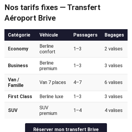
Nos tarifs fixes — Transfert
Politique
Aéroport Brive
de
confidentialité
Catégorie
Véhicule
Passagers
Bagages
Berline
Economy
1–3
2 valises
confort
Berline
Business
1–3
3 valises
premium
Van /
Van 7 places
4–7
6 valises
Famille
First Class
Berline luxe
1–3
3 valises
SUV
SUV
1–4
4 valises
premium
Réserver mon transfert Brive