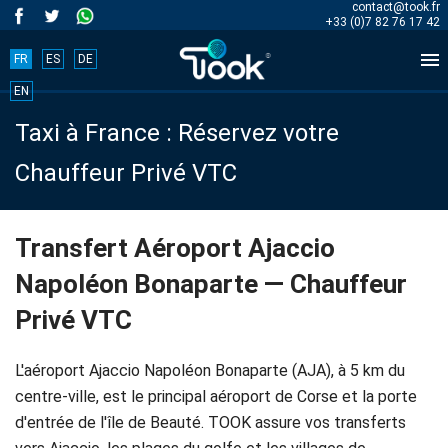
contact@took.fr
+33 (0)7 82 76 17 42

FR
ES
DE
Book
EN
Taxi à France : Réservez votre
your
Chauffeur Privé VTC
trip
now!
Transfert Aéroport Ajaccio
Napoléon Bonaparte — Chauffeur
BOOK
Privé VTC
NOW
L'aéroport Ajaccio Napoléon Bonaparte (AJA), à 5 km du
centre-ville, est le principal aéroport de Corse et la porte
Accueil
d'entrée de l'île de Beauté. TOOK assure vos transferts