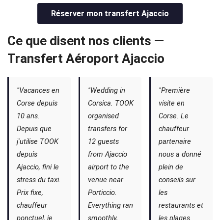
Réserver mon transfert Ajaccio
Ce que disent nos clients —
Transfert Aéroport Ajaccio
"Vacances en
"Wedding in
"Première
Corse depuis
Corsica. TOOK
visite en
10 ans.
organised
Corse. Le
Depuis que
transfers for
chauffeur
j'utilise TOOK
12 guests
partenaire
depuis
from Ajaccio
nous a donné
Ajaccio, fini le
airport to the
plein de
stress du taxi.
venue near
conseils sur
Prix fixe,
Porticcio.
les
chauffeur
Everything ran
restaurants et
ponctuel, je
smoothly,
les plages.