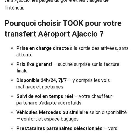
vers Ajaccio, les plages du golfe et les villages de
Réservation
l'intérieur.
Services
Pourquoi choisir TOOK pour votre
de
transfert Aéroport Ajaccio ?
chauffeur
Prise en charge directe
à la sortie des arrivées, sans
attente
Transferts
Prix fixe garanti
— aucune surprise sur la facture
Aéroports
finale
Disponible 24h/24, 7j/7
— y compris les vols
Solutions
matinaux et nocturnes
d'affaires
Suivi de vol en temps réel
— votre chauffeur
partenaire s'adapte aux retards
Contact
Véhicules Mercedes ou similaire
selon disponibilité
— confort et espace bagages
CGV
Prestataires partenaires sélectionnés
— vers