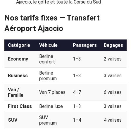
Ajaccio, le golfe et toute la Corse du Sud
Politique
Nos tarifs fixes — Transfert
de
Aéroport Ajaccio
confidentialité
Catégorie
Véhicule
Passagers
Bagages
Berline
Economy
1–3
2 valises
confort
Berline
Business
1–3
3 valises
premium
Van /
Van 7 places
4–7
6 valises
Famille
First Class
Berline luxe
1–3
3 valises
SUV
SUV
1–4
4 valises
premium